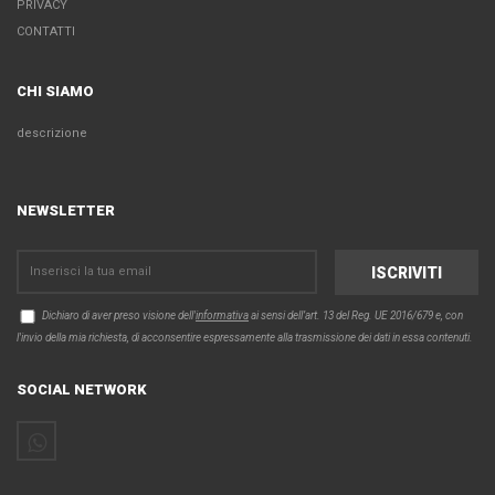
PRIVACY
CONTATTI
CHI SIAMO
descrizione
NEWSLETTER
Dichiaro di aver preso visione dell'
informativa
ai sensi dell’art. 13 del Reg. UE 2016/679 e, con
l'invio della mia richiesta, di acconsentire espressamente alla trasmissione dei dati in essa contenuti.
SOCIAL NETWORK