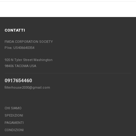
CONTATTI
FMDA CORPORATION SOCIETY
P.Iva: US406640354
920 N Tyler Street Washington
98406 TACOMA USA
0917654460
filterhouse2030@gmail.com
CHI SIAMO
SPEDIZIONI
PAGAMENTI
CONDIZIONI