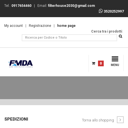
Tel.:
0917654460
| Email:
filterhouse2030@gmail.com
3520252997
My account
|
Registrazione
|
home page
Cerca tra i prodotti
:
0
MENU
SPEDIZIONI
Torna allo shopping