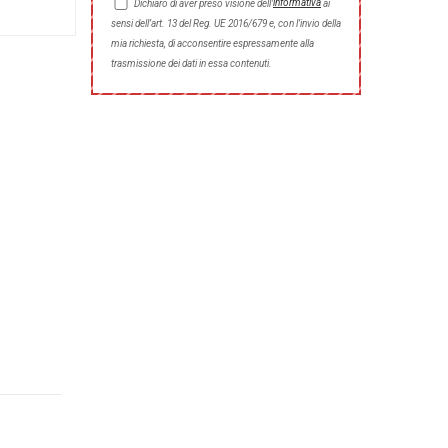
informativa
Dichiaro di aver preso visione dell'
ai
sensi dell’art. 13 del Reg. UE 2016/679 e, con l’invio della
mia richiesta, di acconsentire espressamente alla
trasmissione dei dati in essa contenuti.