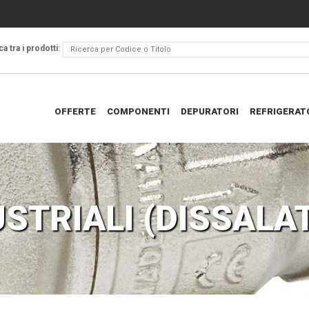
a tra i prodotti
:
OFFERTE
COMPONENTI
DEPURATORI
REFRIGERAT
STRIALI (DISSALA