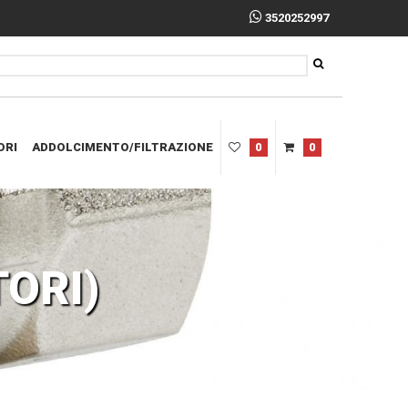
3520252997
ORI
ADDOLCIMENTO/FILTRAZIONE
0
0
TORI)