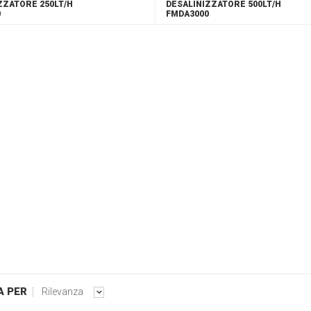
ZZATORE 250LT/H
DESALINIZZATORE 500LT/H
0
FMDA3000
A PER
Rilevanza