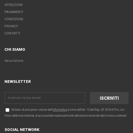
SPEDIZIONI
PAGAMENTI
CONDIZIONI
PRIVACY
CONTATTI
CHI SIAMO
descrizione
NEWSLETTER
Dichiaro di aver preso visione dell'
informativa
ai sensi dell’art. 13 del Reg. UE 2016/679 e, con
l'invio della mia richiesta, di acconsentire espressamente alla trasmissione dei dati in essa contenuti.
SOCIAL NETWORK