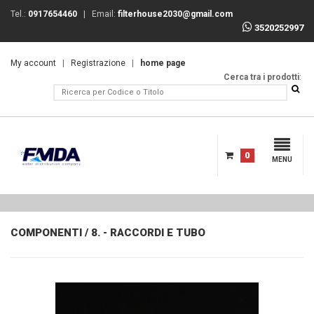
Tel.:
0917654460
| Email:
filterhouse2030@gmail.com
3520252997
My account
|
Registrazione
|
home page
Cerca tra i prodotti
:
0
MENU
COMPONENTI
/
8. - RACCORDI E TUBO