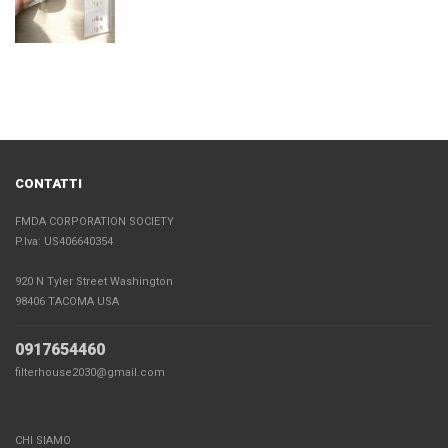
CONTATTI
FMDA CORPORATION SOCIETY
P.Iva: US406640354
920 N Tyler Street Washington
98406 TACOMA USA
0917654460
filterhouse2030@gmail.com
CHI SIAMO