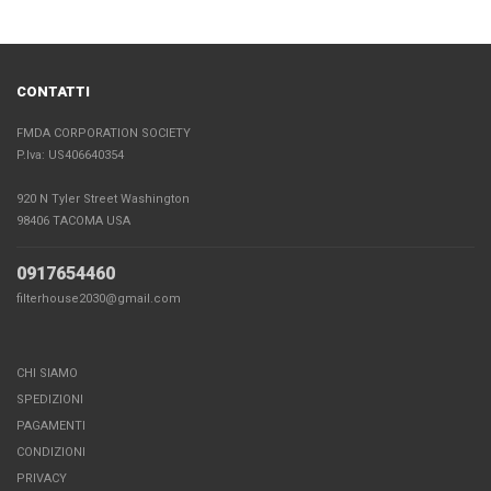
CONTATTI
FMDA CORPORATION SOCIETY
P.Iva: US406640354
920 N Tyler Street Washington
98406 TACOMA USA
0917654460
filterhouse2030@gmail.com
CHI SIAMO
SPEDIZIONI
PAGAMENTI
CONDIZIONI
PRIVACY