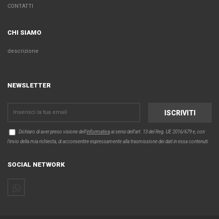
CONTATTI
CHI SIAMO
descrizione
NEWSLETTER
Dichiaro di aver preso visione dell'
informativa
ai sensi dell’art. 13 del Reg. UE 2016/679 e, con
l'invio della mia richiesta, di acconsentire espressamente alla trasmissione dei dati in essa contenuti.
SOCIAL NETWORK