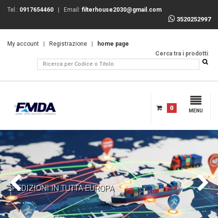
Tel.:
0917654460
| Email:
filterhouse2030@gmail.com
3520252997
My account
|
Registrazione
|
home page
Cerca tra i prodotti
:
0
MENU
SPEDIZIONI IN TUTTA EUROPA